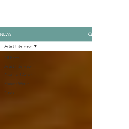
NEWS
Artist Interview
All Posts
Artist Interview
Featured Artist
Recent Works
News