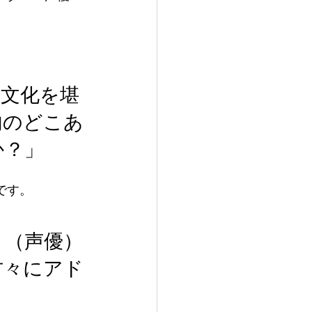
食文化を堪
内のどこあ
か？」
です。
ト（声優）
方々にアド