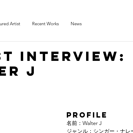
ured Artist
Recent Works
News
st Interview:
er J
PROFILE
名前：Walter J
ジャンル：シンガー・ナレ