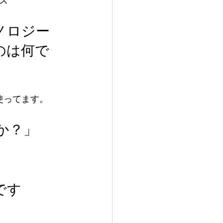
ス
ノロジー
のは何で
を使ってます。
か？」
です