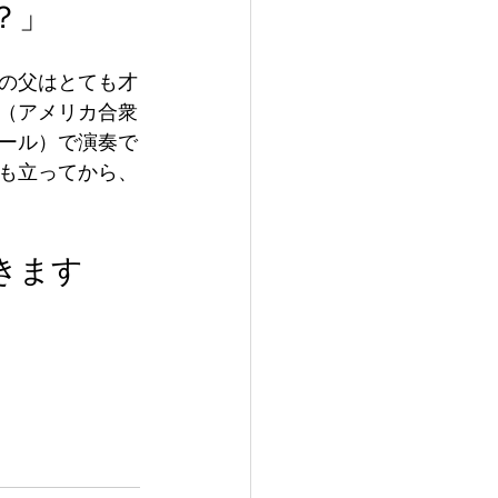
？」
の父はとても才
（アメリカ合衆
ール）で演奏で
も立ってから、
きます