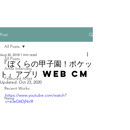
Post
All Posts
Aug 30, 2018
1 min read
All Posts
『ぼくらの甲子園！ポケッ
Artist Interview
ト』アプリ WEB CM
Featured Artist
Updated:
Oct 23, 2020
Recent Works
https://www.youtube.com/watch?
News
v=e3eD6DjNx9I