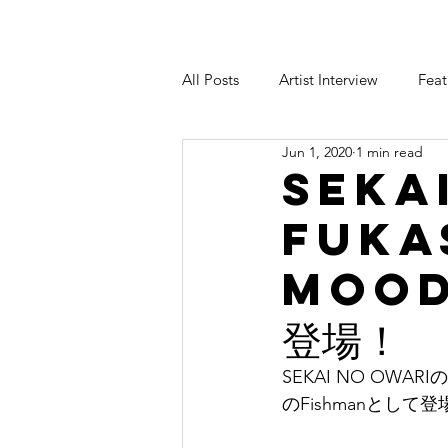
All Posts
Artist Interview
Feat
Jun 1, 2020
1 min read
seka
fuka
mood
登場！
SEKAI NO OW
のFishmanとして