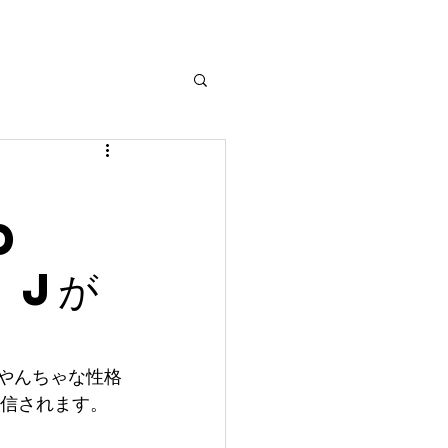
d
 jが
に、やんちゃな性格
で配信されます。