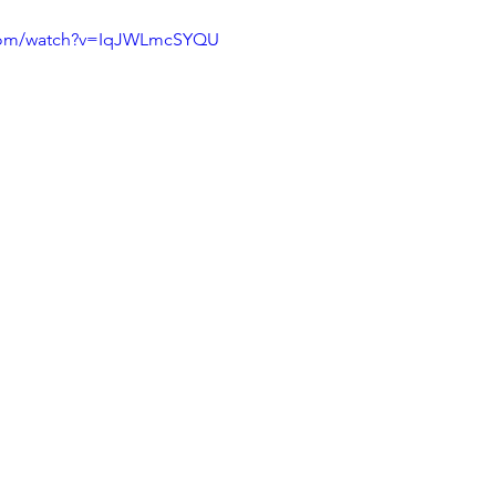
.com/watch?v=IqJWLmcSYQU