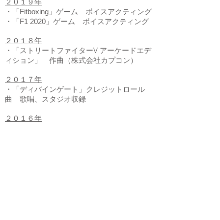
２０１９年
・「Fitboxing」ゲーム ボイスアクティング
・「F1 2020」ゲーム ボイスアクティング
２０１８年
​・「ストリートファイターV アーケードエデ
ィション」 作曲（株式会社カプコン）
２０１７年
​・「ディバインゲート」クレジットロール
曲 歌唱、スタジオ収録
２０１６年
・「LET IT DIE」 ボイスアクティング、デ
ィレクション、歌唱、作詞、スタジオ収録
（株式会社グラスホッパー・マニファクチュ
ア）
・「マグナとふしぎの少女」アプリゲーム
ボイスアクティング
・「GUILTY GEAR Xrd REV 2」 システム
ボイス（アークシステムワークス株式会社）
・「Metal Gear Solid V: The Phantom
Pain」 歌唱（"Sins of the Father"）、ボー